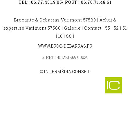
TÉL :
06.77.45.19.05
- PORT :
06.70.71.48.61
Brocante & Débarras Vatimont 57580
|
Achat &
expertise Vatimont 57580
|
Galerie
|
Contact
|
55
|
52
|
51
|
10
|
88
|
BROCANTE ET DÉBARRAS THEDING 57450
WWW.BROC-DEBARRAS.FR
-
BROCANTE ET DÉBARRAS LAUNSTROFF 57480
SIRET : 451281869 00029
-
BROCANTE ET DÉBARRAS FOULIGNY 57220
-
©
INTERMÉDIA CONSEIL
BROCANTE ET DÉBARRAS VRY 57640
-
BROCANTE ET DÉBARRAS BURLIONCOURT 57170
-
BROCANTE ET DÉBARRAS GUEBENHOUSE 57510
-
BROCANTE ET DÉBARRAS LANGUIMBERG 57810
-
BROCANTE ET DÉBARRAS LONGEVILLE LES METZ 57050
-