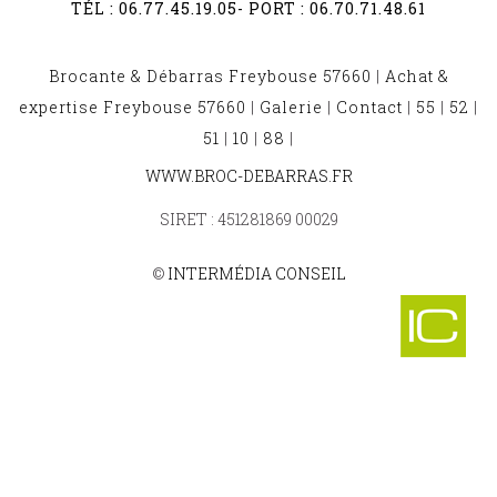
TÉL :
06.77.45.19.05
- PORT :
06.70.71.48.61
Brocante & Débarras Freybouse 57660
|
Achat &
expertise Freybouse 57660
|
Galerie
|
Contact
|
55
|
52
|
51
|
10
|
88
|
BROCANTE ET DÉBARRAS PELTRE 57245
WWW.BROC-DEBARRAS.FR
-
BROCANTE ET DÉBARRAS LAUMESFELD 57480
SIRET : 451281869 00029
-
BROCANTE ET DÉBARRAS BOURSCHEID 57370
-
©
INTERMÉDIA CONSEIL
BROCANTE ET DÉBARRAS DORNOT 57130
-
BROCANTE ET DÉBARRAS LESSY 57160
-
BROCANTE ET DÉBARRAS VALMESTROFF 57970
-
BROCANTE ET DÉBARRAS GOMELANGE 57220
-
BROCANTE ET DÉBARRAS MARIEULLES 57420
-