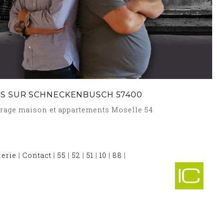
LS SUR SCHNECKENBUSCH 57400
arage maison et appartements Moselle 54
lerie
|
Contact
|
55
|
52
|
51
|
10
|
88
|
RRAS SCHMITTVILLER 57410
-
LEURY 57420
-
RRAS BENESTROFF 57670
-