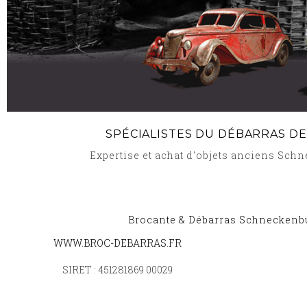
SPÉCIALISTES DU DÉBARRAS D
Expertise et achat d'objets anciens Sc
Brocante & Débarras Schneckenb
WWW.BROC-DEBARRAS.FR
BROCANTE ET DÉBARRAS FLOCOURT 57580
-
B
SIRET : 451281869 00029
BROCANTE ET DÉBARRAS LEY 57810
-
BROCANT
BROCANTE ET DÉBARRAS ADAINCOURT 57580