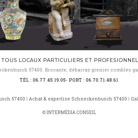
E TOUS LOCAUX PARTICULIERS ET PROFESIONNE
hneckenbusch 57400. Brocante, débarras grenier combles g
TÉL :
06.77.45.19.05
- PORT :
06.70.71.48.61
usch 57400
|
Achat & expertise Schneckenbusch 57400
|
Ga
ROCANTE ET DÉBARRAS SCHALBACH 57370
-
BROCANTE ET DÉBA
©
INTERMÉDIA CONSEIL
E ET DÉBARRAS TROMBORN 57320
-
BROCANTE ET DÉBARRAS F
-
BROCANTE ET DÉBARRAS HAMBACH 57910
-
BROCANTE ET DÉBA