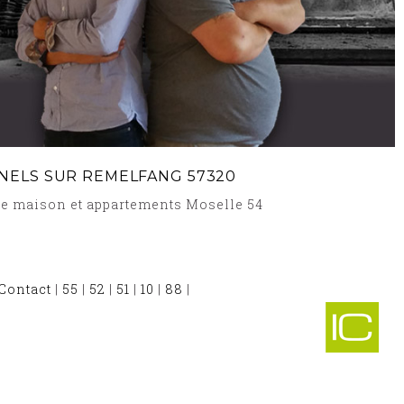
NELS SUR REMELFANG 57320
age maison et appartements Moselle 54
Contact
|
55
|
52
|
51
|
10
|
88
|
 ET DÉBARRAS ROHRBACH LES BITCHE 57410
-
E ET DÉBARRAS GERBECOURT 57170
-
BARRAS GARREBOURG 57820
-