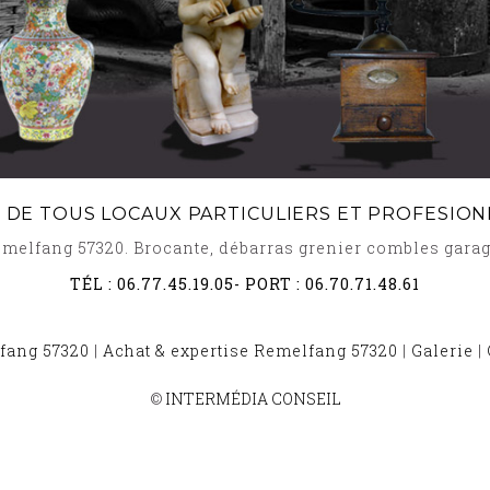
 DE TOUS LOCAUX PARTICULIERS ET PROFESION
Remelfang 57320. Brocante, débarras grenier combles gar
TÉL :
06.77.45.19.05
- PORT :
06.70.71.48.61
fang 57320
|
Achat & expertise Remelfang 57320
|
Galerie
|
260
-
BROCANTE ET DÉBARRAS BOUSSEVILLER 57230
-
BROCANTE
©
INTERMÉDIA CONSEIL
NTE ET DÉBARRAS NOUSSEVILLER LES BITCHE 57720
-
BROCANT
OCANTE ET DÉBARRAS FARSCHVILLER 57450
-
BROCANTE ET DÉ