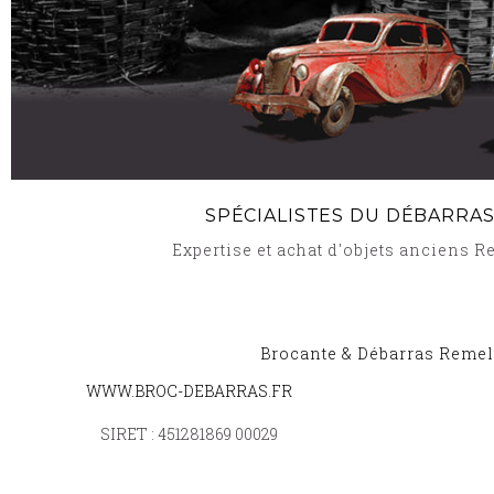
SPÉCIALISTES DU DÉBARRAS
Expertise et achat d'objets anciens 
Brocante & Débarras Remel
WWW.BROC-DEBARRAS.FR
BROCANTE ET DÉBARRAS BLANCHE EGLISE 57
SIRET : 451281869 00029
BROCANTE ET DÉBARRAS FIXEM 57570
-
BROCA
BROCANTE ET DÉBARRAS EBLANGE 57220
-
BR