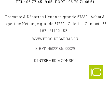
TÉL :
06.77.45.19.05
- PORT :
06.70.71.48.61
Brocante & Débarras Hettange grande 57330
|
Achat &
expertise Hettange grande 57330
|
Galerie
|
Contact
|
55
|
52
|
51
|
10
|
88
|
BROCANTE ET DÉBARRAS ROZERIEULLES 57160
WWW.BROC-DEBARRAS.FR
-
BROCANTE ET DÉBARRAS CHATEAU VOUE 57170
SIRET : 451281869 00029
-
BROCANTE ET DÉBARRAS BERLING 57370
-
©
INTERMÉDIA CONSEIL
BROCANTE ET DÉBARRAS HENRIVILLE 57450
-
BROCANTE ET DÉBARRAS NIEDERVISSE 57220
-
BROCANTE ET DÉBARRAS VITRY SUR ORNE 57185
-
BROCANTE ET DÉBARRAS SAINT QUIRIN 57560
-
BROCANTE ET DÉBARRAS LAUMESFELD 57480
-