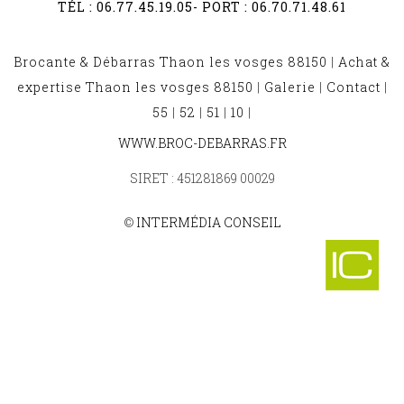
TÉL :
06.77.45.19.05
- PORT :
06.70.71.48.61
Brocante & Débarras Thaon les vosges 88150
|
Achat &
expertise Thaon les vosges 88150
|
Galerie
|
Contact
|
55
|
52
|
51
|
10
|
BROCANTE ET DÉBARRAS RACECOURT 88270
WWW.BROC-DEBARRAS.FR
-
BROCANTE ET DÉBARRAS SENONGES 88260
SIRET : 451281869 00029
-
BROCANTE ET DÉBARRAS UZEMAIN 88220
-
©
INTERMÉDIA CONSEIL
BROCANTE ET DÉBARRAS VIOCOURT 88170
-
BROCANTE ET DÉBARRAS LEMMECOURT 88300
-
BROCANTE ET DÉBARRAS PLEUVEZAIN 88170
-
BROCANTE ET DÉBARRAS LA PETITE RAON 88210
-
BROCANTE ET DÉBARRAS CORCIEUX 88430
-