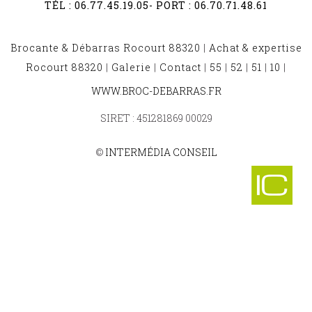
TÉL :
06.77.45.19.05
- PORT :
06.70.71.48.61
Brocante & Débarras Rocourt 88320
|
Achat & expertise
Rocourt 88320
|
Galerie
|
Contact
|
55
|
52
|
51
|
10
|
BROCANTE ET DÉBARRAS BRANTIGNY 88130
WWW.BROC-DEBARRAS.FR
-
BROCANTE ET DÉBARRAS POUXEUX 88550
SIRET : 451281869 00029
-
BROCANTE ET DÉBARRAS SONCOURT 88170
-
©
INTERMÉDIA CONSEIL
BROCANTE ET DÉBARRAS ENTRE DEUX EAUX 88650
-
BROCANTE ET DÉBARRAS VAGNEY 88120
-
BROCANTE ET DÉBARRAS CORNIMONT 88310
-
BROCANTE ET DÉBARRAS COINCHES 88100
-
BROCANTE ET DÉBARRAS LE MONT 88210
-
BROCANTE ET DÉBARRAS SAINTE HELENE 88700
-