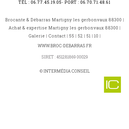
TÉL :
06.77.45.19.05
- PORT :
06.70.71.48.61
Brocante & Débarras Martigny les gerbonvaux 88300
|
Achat & expertise Martigny les gerbonvaux 88300
|
Galerie
|
Contact
|
55
|
52
|
51
|
10
|
BROCANTE ET DÉBARRAS SAINT ETIENNE LES
WWW.BROC-DEBARRAS.FR
SIRET : 451281869 00029
REMIREMONT 88200
-
BROCANTE ET DÉBARRAS VOUXEY 88170
-
©
INTERMÉDIA CONSEIL
BROCANTE ET DÉBARRAS BASSE SUR LE RUPT 88120
-
BROCANTE ET DÉBARRAS FONTENOY LE CH
-
BROCANTE ET DÉBARRAS LA SALLE 88470
-
BROCANTE ET DÉBARRAS ISCHES 88320
-
BROCANTE ET DÉBARRAS BRUYERES 88600
-