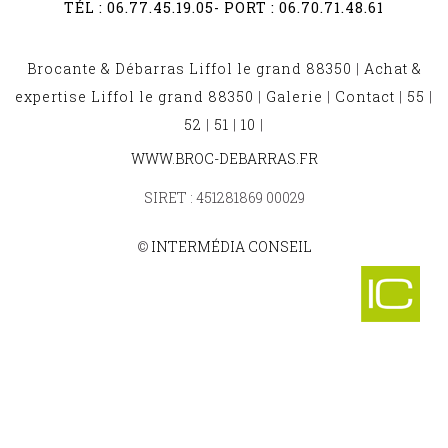
TÉL :
06.77.45.19.05
- PORT :
06.70.71.48.61
Brocante & Débarras Liffol le grand 88350
|
Achat &
expertise Liffol le grand 88350
|
Galerie
|
Contact
|
55
|
52
|
51
|
10
|
BROCANTE ET DÉBARRAS THUILLIERES 88260
WWW.BROC-DEBARRAS.FR
-
BROCANTE ET DÉBARRAS REMICOURT 88500
SIRET : 451281869 00029
-
BROCANTE ET DÉBARRAS LA GRANDE FOSSE 88490
-
©
INTERMÉDIA CONSEIL
BROCANTE ET DÉBARRAS RAINVILLE 88170
-
BROCANTE ET DÉBARRAS LA SALLE 88470
-
BROCANTE ET DÉBARRAS HAILLAINVILLE 88330
-
BROCANTE ET DÉBARRAS LE MONT 88210
-
BROCANTE ET DÉBARRAS SAINT NABORD 88200
-