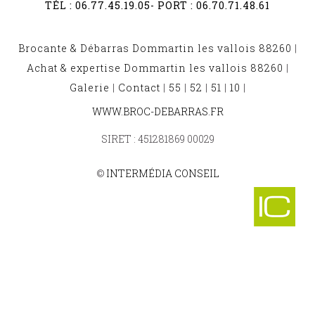
TÉL :
06.77.45.19.05
- PORT :
06.70.71.48.61
Brocante & Débarras Dommartin les vallois 88260
|
Achat & expertise Dommartin les vallois 88260
|
Galerie
|
Contact
|
55
|
52
|
51
|
10
|
BROCANTE ET DÉBARRAS HENNEZEL 88260
WWW.BROC-DEBARRAS.FR
-
BROCANTE ET DÉBARRAS ARRENTES DE CORCIEUX 88430
SIRET : 451281869 00029
-
BROCANTE ET DÉBARRAS HURBACHE 88210
-
©
INTERMÉDIA CONSEIL
BROCANTE ET DÉBARRAS MADONNE ET LAMEREY 88270
-
BROCANTE ET DÉBARRAS GREUX 88630
-
BROCANTE ET DÉBARRAS LUVIGNY 88110
-
BROCANTE ET DÉBARRAS PREY 88600
-
BROCANTE ET DÉBARRAS BELVAL 88210
-