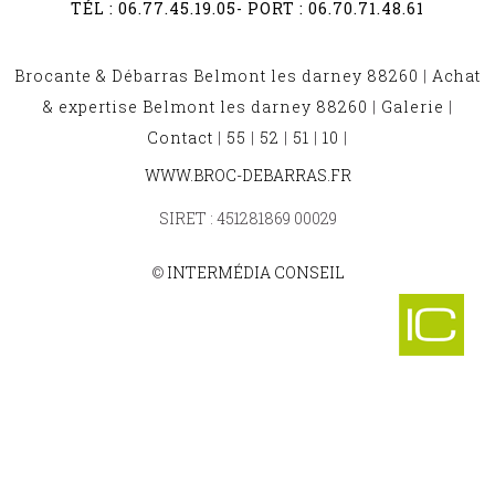
TÉL :
06.77.45.19.05
- PORT :
06.70.71.48.61
Brocante & Débarras Belmont les darney 88260
|
Achat
& expertise Belmont les darney 88260
|
Galerie
|
Contact
|
55
|
52
|
51
|
10
|
BROCANTE ET DÉBARRAS SERCOEUR 88600
WWW.BROC-DEBARRAS.FR
-
BROCANTE ET DÉBARRAS NONVILLE 88260
SIRET : 451281869 00029
-
BROCANTE ET DÉBARRAS LEPANGES SUR VOLOGNE 88600
-
©
INTERMÉDIA CONSEIL
BROCANTE ET DÉBARRAS RUPT SUR MOSELLE 88360
-
BROCANTE ET DÉBARRAS CHAUFFECOURT 88500
-
BROCANTE ET DÉBARRAS LA BAFFE 88460
-
BROCANTE ET DÉBARRAS ROZEROTTE 88500
-
BROCANTE ET DÉBARRAS PIERREFITTE 88270
-