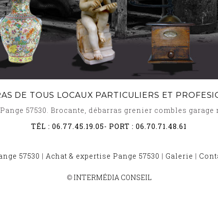
RAS DE TOUS LOCAUX PARTICULIERS ET PROFESI
s Pange 57530. Brocante, débarras grenier combles garag
TÉL :
06.77.45.19.05
- PORT :
06.70.71.48.61
ange 57530
|
Achat & expertise Pange 57530
|
Galerie
|
Cont
BROCANTE ET DÉBARRAS BOUZONVILLE 57320
-
BROCANTE ET D
©
INTERMÉDIA CONSEIL
0
-
BROCANTE ET DÉBARRAS HAYES 57530
-
BROCANTE ET DÉBAR
0
-
BROCANTE ET DÉBARRAS BIONVILLE SUR NIED 57220
-
BROCAN