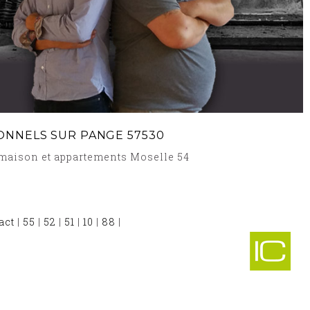
ONNELS SUR PANGE 57530
e maison et appartements Moselle 54
act
|
55
|
52
|
51
|
10
|
88
|
ÉBARRAS VESCHEIM 57370
-
RAS HOLLING 57220
-
TE ET DÉBARRAS RICHELING 57510
-