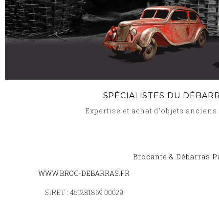
SPÉCIALISTES DU DÉBAR
Expertise et achat d'objets ancien
Brocante & Débarras P
WWW.BROC-DEBARRAS.FR
BROCANTE ET DÉBARRAS VOLSTROFF 57940
-
SIRET : 451281869 00029
BROCANTE ET DÉBARRAS BOUSSEVILLER 5723
BROCANTE ET DÉBARRAS MITTERSHEIM 5793