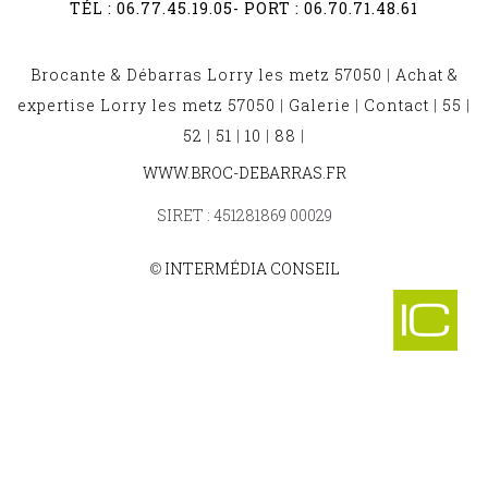
TÉL :
06.77.45.19.05
- PORT :
06.70.71.48.61
Brocante & Débarras Lorry les metz 57050
|
Achat &
expertise Lorry les metz 57050
|
Galerie
|
Contact
|
55
|
52
|
51
|
10
|
88
|
BROCANTE ET DÉBARRAS VALLERANGE 57340
WWW.BROC-DEBARRAS.FR
-
BROCANTE ET DÉBARRAS HEMILLY 57690
SIRET : 451281869 00029
-
BROCANTE ET DÉBARRAS BEUX 57580
-
©
INTERMÉDIA CONSEIL
BROCANTE ET DÉBARRAS XOCOURT 57590
-
BROCANTE ET DÉBARRAS ALZING 57320
-
BROCANTE ET DÉBARRAS FREISTROFF 57320
-
BROCANTE ET DÉBARRAS BASSE HAM 57110
-
BROCANTE ET DÉBARRAS VALMESTROFF 57970
-