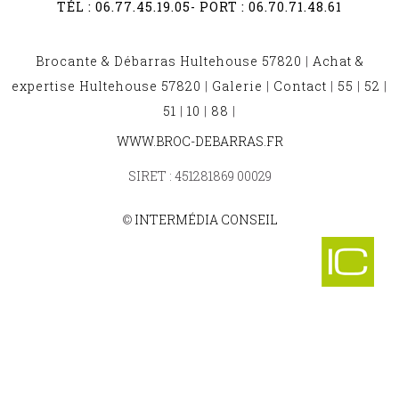
TÉL :
06.77.45.19.05
- PORT :
06.70.71.48.61
Brocante & Débarras Hultehouse 57820
|
Achat &
expertise Hultehouse 57820
|
Galerie
|
Contact
|
55
|
52
|
51
|
10
|
88
|
BROCANTE ET DÉBARRAS NEUFCHEF 57700
WWW.BROC-DEBARRAS.FR
-
BROCANTE ET DÉBARRAS EVRANGE 57570
SIRET : 451281869 00029
-
BROCANTE ET DÉBARRAS BOULANGE 57113
-
©
INTERMÉDIA CONSEIL
BROCANTE ET DÉBARRAS NOUSSEVILLER SAINT NABOR
57990
-
BROCANTE ET DÉBARRAS SAULNY 57140
-
BROCANTE ET DÉBARRAS STUCKANGE 57970
-
BROCANTE ET DÉBARRAS HANNOCOURT 57590
-