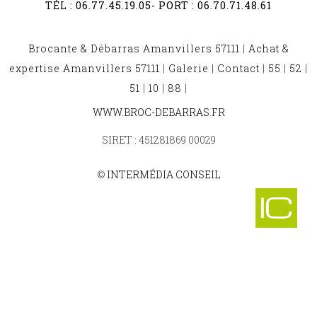
TÉL :
06.77.45.19.05
- PORT :
06.70.71.48.61
Brocante & Débarras Amanvillers 57111
|
Achat &
expertise Amanvillers 57111
|
Galerie
|
Contact
|
55
|
52
|
51
|
10
|
88
|
BROCANTE ET DÉBARRAS MONTIGNY LES METZ 57950
WWW.BROC-DEBARRAS.FR
-
BROCANTE ET DÉBARRAS GROSTENQUIN 57660
SIRET : 451281869 00029
-
BROCANTE ET DÉBARRAS THICOURT 57380
-
©
INTERMÉDIA CONSEIL
BROCANTE ET DÉBARRAS NIEDERVISSE 57220
-
BROCANTE ET DÉBARRAS VOLSTROFF 57940
-
BROCANTE ET DÉBARRAS RECHICOURT LE CHATEAU 57810
-
BROCANTE ET DÉBARRAS GROS REDERCHING 57410
-
BROCANTE ET DÉBARRAS VOLMERANGE LES MINES 57330
-