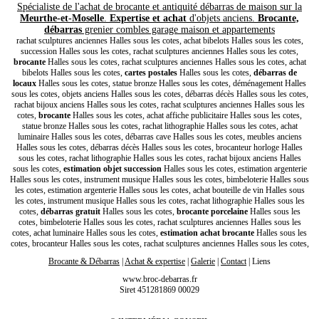
Spécialiste de l'achat de brocante et antiquité débarras de maison sur la
Meurthe-et-Moselle
.
Expertise et achat
d'objets anciens.
Brocante,
débarras
grenier combles garage maison et appartements
rachat sculptures anciennes Halles sous les cotes, achat bibelots Halles sous les cotes,
succession Halles sous les cotes, rachat sculptures anciennes Halles sous les cotes,
brocante
Halles sous les cotes, rachat sculptures anciennes Halles sous les cotes, achat
bibelots Halles sous les cotes,
cartes postales
Halles sous les cotes,
débarras de
locaux
Halles sous les cotes, statue bronze Halles sous les cotes, déménagement Halles
sous les cotes, objets anciens Halles sous les cotes, débarras décès Halles sous les cotes,
rachat bijoux anciens Halles sous les cotes, rachat sculptures anciennes Halles sous les
cotes,
brocante
Halles sous les cotes, achat affiche publicitaire Halles sous les cotes,
statue bronze Halles sous les cotes, rachat lithographie Halles sous les cotes, achat
luminaire Halles sous les cotes, débarras cave Halles sous les cotes, meubles anciens
Halles sous les cotes, débarras décès Halles sous les cotes, brocanteur horloge Halles
sous les cotes, rachat lithographie Halles sous les cotes, rachat bijoux anciens Halles
sous les cotes,
estimation objet succession
Halles sous les cotes, estimation argenterie
Halles sous les cotes, instrument musique Halles sous les cotes, bimbeloterie Halles sous
les cotes, estimation argenterie Halles sous les cotes, achat bouteille de vin Halles sous
les cotes, instrument musique Halles sous les cotes, rachat lithographie Halles sous les
cotes,
débarras gratuit
Halles sous les cotes,
brocante porcelaine
Halles sous les
cotes, bimbeloterie Halles sous les cotes, rachat sculptures anciennes Halles sous les
cotes, achat luminaire Halles sous les cotes,
estimation achat brocante
Halles sous les
cotes, brocanteur Halles sous les cotes, rachat sculptures anciennes Halles sous les cotes,
Brocante & Débarras
|
Achat & expertise
|
Galerie
|
Contact
|
Liens
www.broc-debarras.fr
Siret 451281869 00029