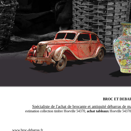
BROC ET DEBARRAS
Spécialiste de l'achat de brocante et antiquité débarras de m
estimation collection timbre Hoeville 54370,
achat tableaux
Hoeville 54370,
www.broc-debarras.fr