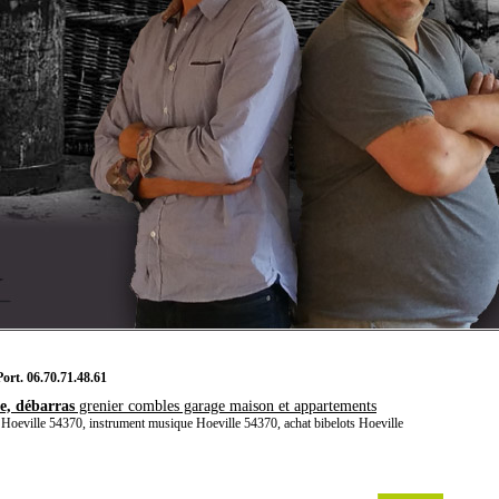
t. 06.70.71.48.61
e, débarras
grenier combles garage maison et appartements
Hoeville 54370, instrument musique Hoeville 54370, achat bibelots Hoeville