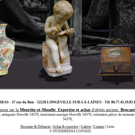
 - 37 rue du Bois - 52220 LONGEVILLE-SUR-LA-LAINES - Tél. 06.77.45.19.05 Por
aison sur la
Meurthe-et-Moselle
.
Expertise et achat
d'objets anciens.
Brocant
 antiquaire Hoeville 54370, instrument musique Hoeville 54370, estimation pièces de monnaie 
54370,
Brocante & Débarras
|
Achat & expertise
|
Galerie
|
Contact
|
Liens
©
INTERMÉDIA CONSEIL